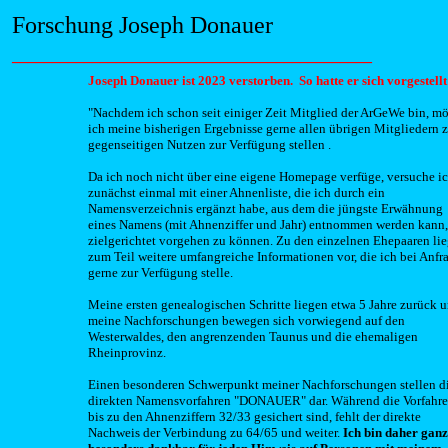
Forschung Joseph Donauer
_____________________________________________
Joseph Donauer ist 2023 verstorben. So hatte er sich vorgestellt
"Nachdem ich schon seit einiger Zeit Mitglied der ArGeWe bin, m
ich meine bisherigen Ergebnisse gerne allen übrigen Mitgliedern
gegenseitigen Nutzen zur Verfügung stellen .
Da ich noch nicht über eine eigene Homepage verfüge, versuche ic
zunächst einmal mit einer Ahnenliste, die ich durch ein
Namensverzeichnis ergänzt habe, aus dem die jüngste Erwähnung
eines Namens (mit Ahnenziffer und Jahr) entnommen werden kann
zielgerichtet vorgehen zu können. Zu den einzelnen Ehepaaren li
zum Teil weitere umfangreiche Informationen vor, die ich bei Anfr
gerne zur Verfügung stelle.
Meine ersten genealogischen Schritte liegen etwa 5 Jahre zurück 
meine Nachforschungen bewegen sich vorwiegend auf den
Westerwaldes, den angrenzenden Taunus und die ehemaligen
Rheinprovinz.
Einen besonderen Schwerpunkt meiner Nachforschungen stellen d
direkten Namensvorfahren "DONAUER" dar. Während die Vorfahr
bis zu den Ahnenziffern 32/33 gesichert sind, fehlt der direkte
Nachweis der Verbindung zu 64/65 und weiter.
Ich bin daher ganz